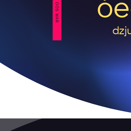
BEZIET ÒÒS MAR
óe
dzj