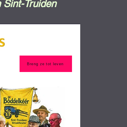
Sint-Truiden
Breng ze tot leven