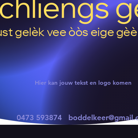
chliengs 
ust gelèk vee òòs eige gèè
Hier kan jouw tekst en logo komen
0473 593874
boddelkeer@gmail.