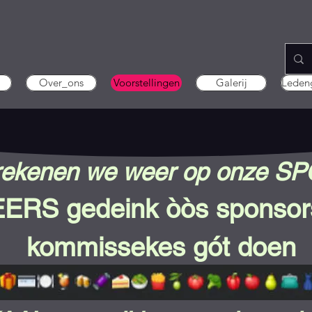
Over_ons
Voorstellingen
Galerij
Leden
 rekenen we weer op onze 
EERS
gedeink òòs sponsor
kommissekes gót doen