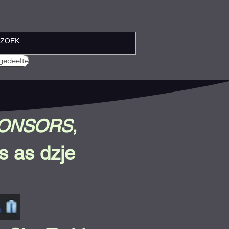
gedeelte
SPONSORS
,
s a
s dzje