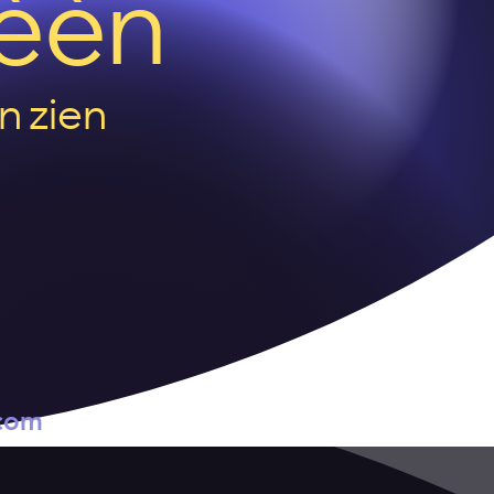
gèèn
n zien
com