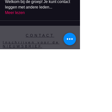
Welkom bij de groep! Je kunt contact
leggen met andere leden
...
Meer lezen
CONTACT
Inschrijven voor de
NIEUWSBRIEF
PRIVACY
HOGE BEREIKBAARHEID
VIA SOCIALE MEDIA
boddelkeer@gmail.com
© 2023 by De Bòddelkèèr. Proudly
powered by
Wix.com